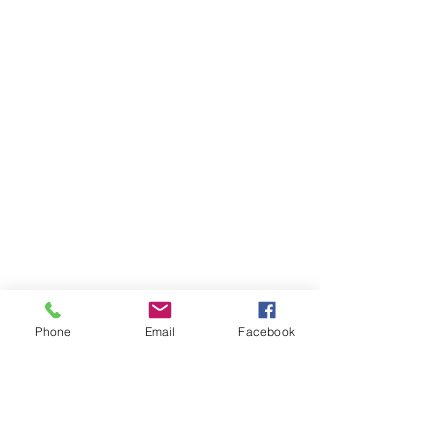
KONTAKT
Holenstock 8
8840 Einsiedeln
Phone
Email
Facebook
Suot Staziun 1
7503 Samedan